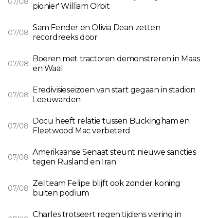
07/08
pionier' William Orbit
Sam Fender en Olivia Dean zetten
07/08
recordreeks door
Boeren met tractoren demonstreren in Maas
07/08
en Waal
Eredivisieseizoen van start gegaan in stadion
07/08
Leeuwarden
Docu heeft relatie tussen Buckingham en
07/08
Fleetwood Mac verbeterd
Amerikaanse Senaat steunt nieuwe sancties
07/08
tegen Rusland en Iran
Zeilteam Felipe blijft ook zonder koning
07/08
buiten podium
Charles trotseert regen tijdens viering in